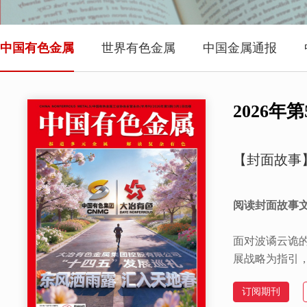
中国有色金属
世界有色金属
中国金属通报
2026年第
【封面故事
阅读封面故事
面对波谲云诡
展战略为指引，
级与跨越发展
订阅期刊
色“十五五”期