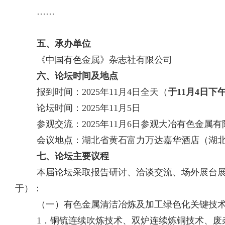
……
五、
承办单位
《中国有色金属》杂志社有限公司
六、论坛时间及地点
报到时间
：
2025
年
11
月
4
日全天（
于
11
月
4
日下
论坛时间：
2025
年
11
月
5
日
参观交流：
2025
年
11
月
6
日
参观大冶有色金属有
会议地点：
湖北省黄石富力万达嘉华酒店（湖
七、论坛主要议程
本届论坛采取报告研讨、洽谈交流、场外展台
于）：
（一）
有色金属清洁冶炼及加工绿色化关键技
1
．
铜锍连续吹炼技术、双炉连续炼铜技术、废