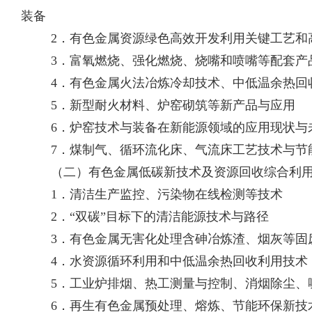
装备
2
．有色金属资源绿色高效开发利用关键工艺和
3
．富氧燃烧、强化燃烧、烧嘴和喷嘴等配套产
4
．
有色金属火法冶炼冷却技术、中低温余热回
5
．
新型耐火材料、炉窑砌筑等新产品与应用
6
．炉窑技术与装备在新能源领域的应用现状与
7
．煤制气、循环流化床、气流床工艺技术与节
（二）
有色金属低碳新技术及资源回收综合利
1
．清洁生产监控、污染物在线检测等技术
2
．“双碳”目标下的清洁能源技术与路径
3
．有色金属无害化处理含砷冶炼渣、烟灰等固
4
．
水资源循环利用和中低温余热回收利用技术
5
．工业炉排烟、热工测量与控制、消烟除尘、
6
．再生有色金属预处理、熔炼、节能环保新技