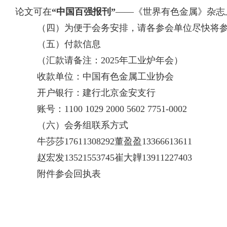
论文可在
“中国百强报刊”
——《世界有色金属》杂志
（四）为便于会务安排，请各参会单位尽快将
（五）付款信息
（汇款请备注：
2025
年工业炉年会）
收款单位：中国有色金属工业协会
开户银行：建行北京金安支行
账号：
1100 1029 2000 5602 7751-0002
（六）会务组联系方式
牛莎莎
17611308292
董盈盈
13366613611
赵宏发
13521553745
崔大韡
13911227403
附件参会回执表