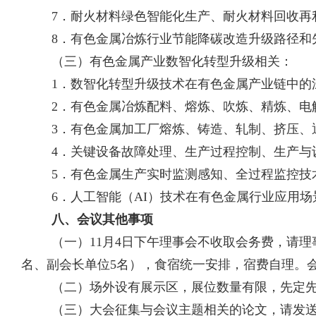
7
．耐火材料绿色智能化生产、耐火材料回收再
8
．有色金属冶炼行业节能降碳改造升级路径和
（三）
有色金属产业数智化转型升级相关：
1
．
数智化转型升级技术在有色金属产业链中的
2
．有色金属冶炼配料、熔炼、吹炼、精炼、电
3
．有色金属加工厂熔炼、铸造、轧制、挤压、
4
．关键设备故障处理、生产过程控制、生产与
5
．有色金属生产实时监测感知、全过程监控技
6
．人工智能（
AI
）技术在有色金属行业应用场
八、会议其他事项
（一）
11
月
4
日下午理事会不收取会务费，请理
名、副会长单位
5
名），食宿统一安排，宿费自理。
（二）场外设有展示区，展位数量有限，先定
（三）大会征集与会议主题相关的论文，请发