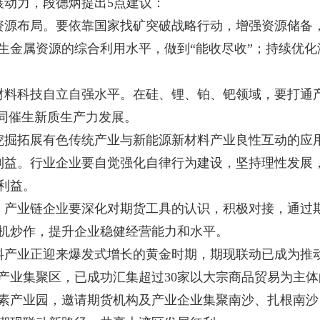
展动力，段德炳提出
5
点建议：
源布局。要依靠国家找矿突破战略行动，增强资源储备，有
生金属资源的综合利用水平，做到“能收尽收”；持续优
材料科技自立自强水平。在硅、锂、铂、钯领域，要打通
共同催生新质生产力发展。
挖掘拓展有色传统产业与新能源新材料产业良性互动的应
利益。行业企业要自觉强化自律行为建设，坚持理性发展
利益。
。产业链企业要深化对期货工具的认识，积极对接，通过
机炒作，提升企业稳健经营能力和水平。
料产业正迎来爆发式增长的黄金时期，期现联动已成为推
易产业集聚区，已成功汇集超过
30
家以大宗商品贸易为主体
素产业园，邀请期货机构及产业企业集聚南沙、扎根南沙