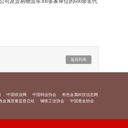
公司及贸易物流等
300
多家单位的
600
余名代
返回列表
网
中国镁业网
中国钨业协会
有色金属科技信息网
色金属质量监督总站
钢铁工业协会
中国黄金协会