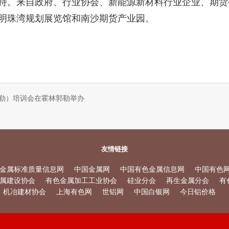
持。来自政府、行业协会、新能源新材料行业企业、期货
明珠湾规划展览馆和南沙期货产业园。
勒）培训会在霍林郭勒举办
友情链接
金属标准质量信息网
中国金属网
中国有色金属信息网
中国有色
属建设协会
有色金属加工工业协会
硅业分会
再生金属分会
有
机冶建材协会
上海有色网
世铝网
中国白银网
今日铝价格