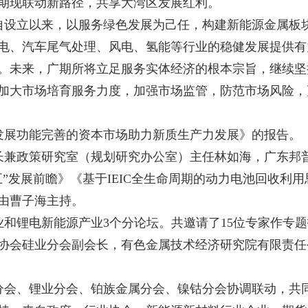
期现联动新路径，共享大湾区发展红利。
自设立以来，以服务绿色发展为己任，构建新能源金属板
电、汽车尾气处理、风电、氢能等行业的稳健发展提供有
。未来，广期所将立足服务实体经济的根本宗旨，继续坚
加大市场培育服务力度，加强市场监管，防范市场风险，
发展功能完善的资本市场助力新质生产力发展》的报告。
长兼政策研究室（规划研究办公室）主任林如海，广东邦
五”发展前瞻》《基于
IEIC
全生命周期的动力电池回收利用
由曹子海主持。
业和锂电新能源产业
3
个分论坛。共邀请了
15
位专家作专题
协会硅业分会副会长，有色金属技术经济研究院有限责任
分会、锂业分会、铂族金属分会、镍钴分会协调联动，共