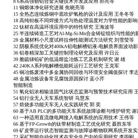
8 6系高强韧铝合金关键技术开发及应用 郭亮等
11 铜熔体净化研究进展 焦晓亮等
15 全热态连续炼铜中底吹炉氧枪的设计及应用 王冬冬等
18 高纯钽板不同焊接方式与热处理温度对力学性能的影响
22 钛材在高温环境应用中的特性研究 王海波等
25 半连续铸造工艺对Al-Mg-Si-Mn合金铸锭组织与性能
28 金属材料小尺度试样拉伸性能测试方法研究 刘雪莹等
32 阴极系统优化对400kA铝电解槽铝液-电解质界面波动
36 铝卷精深加工关键控制理论研究及应用 许日云
39 脆硫锑铅矿的低温熔盐冶炼工艺及机制研究 谢 雄
42 240KA系列电解槽低能耗运行工艺研究 王克军
45 铜冶炼废渣中多金属协同回收与环境安全阈值探讨 李
48 金属冶炼设备常见腐蚀原因探讨 蓝小芹
智能制造
51 氧化铝浓相输送固气比状态监测与预警技术研究应用 
54 铝行业无人天车系统智研 马慧东
57 焙烧多功能天车无人化实践研究 郭 奕
60 基于AB PLC的多功能天车系统故障诊断与维护研究 
63 一种适用直流微电网接入电解系统的应用技术 王伟等
66 基于FP-Growth的钛带材制造工艺优化研究 聂胜东等
69 矿皮带运行状态智能监测与故障诊断物联网系统开发实
72 采矿智能自动化技术在安全生产中的应用研究 李丙刚