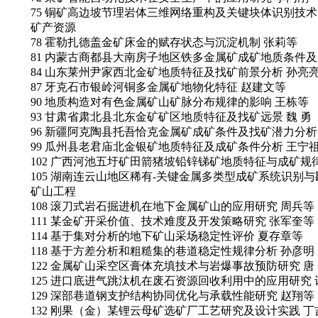
75 铜矿高边坡节理岩体三维网络重构及关键块体识别技术
矿产资源
78 霍勒扎德盖金矿床金的赋存状态与沉淀机制 张莉等
81 内蒙古商都县大南房子地区铁多金属矿成矿地质条件及
84 山东莱州尹家西北金矿地质特征及找矿前景分析 孙亮
87 牙克石市银岭河铜多金属矿地物化特征 赵建文等
90 地质构造对有色金属矿山矿脉分布规律的影响 王栋等
93 甘肃省肃北县北东金矿矿区地质特征及找矿远景 魏 勇
96 新疆阿克陶县托吾恰克金属矿成矿条件及找矿潜力分析
99 瓜州县老君庙北金银矿地质特征及成矿条件分析 王宁
102 广西河池五圩矿田箭猪坡铅锌锑矿地质特征与成矿规
105 湖南连云山地区稀有-关键金属多类型成矿系统识别与
矿山工程
108 滚刀式岩石掘进机在地下金属矿山的应用研究 周兵等
111 某金矿开采价值、技术难度及开发策略研究 张军奎等
114 基于集对分析的地下矿山采场稳定性评价 夏存章等
118 基于方差分析和粗糙集的巷道稳定性规律分析 孙彦明
122 金属矿山采空区膏体充填技术与岩爆事故预防研究 唐
125 进口底进气跳汰机在废石资源回收利用中的应用研究
129 深部巷道钢支护结构协同优化与承载性能研究 赵翔等
132 刚果（金）某锂云母矿选矿厂工艺研究及设计实践 丁