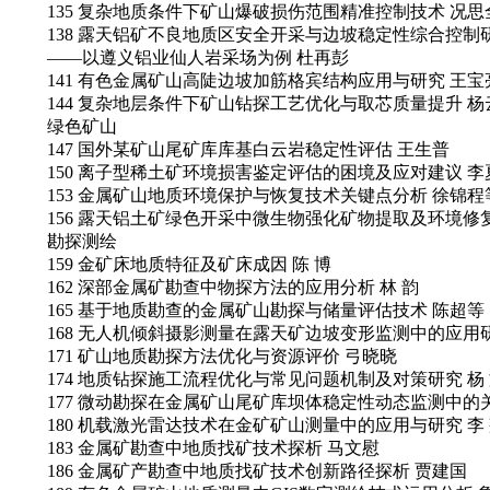
135 复杂地质条件下矿山爆破损伤范围精准控制技术 况思
138 露天铝矿不良地质区安全开采与边坡稳定性综合控制
——以遵义铝业仙人岩采场为例 杜再彭
141 有色金属矿山高陡边坡加筋格宾结构应用与研究 王宝
144 复杂地层条件下矿山钻探工艺优化与取芯质量提升 杨
绿色矿山
147 国外某矿山尾矿库库基白云岩稳定性评估 王生普
150 离子型稀土矿环境损害鉴定评估的困境及应对建议 李
153 金属矿山地质环境保护与恢复技术关键点分析 徐锦程
156 露天铝土矿绿色开采中微生物强化矿物提取及环境修
勘探测绘
159 金矿床地质特征及矿床成因 陈 博
162 深部金属矿勘查中物探方法的应用分析 林 韵
165 基于地质勘查的金属矿山勘探与储量评估技术 陈超等
168 无人机倾斜摄影测量在露天矿边坡变形监测中的应用研
171 矿山地质勘探方法优化与资源评价 弓晓晓
174 地质钻探施工流程优化与常见问题机制及对策研究 杨
177 微动勘探在金属矿山尾矿库坝体稳定性动态监测中的
180 机载激光雷达技术在金矿矿山测量中的应用与研究 李
183 金属矿勘查中地质找矿技术探析 马文慰
186 金属矿产勘查中地质找矿技术创新路径探析 贾建国