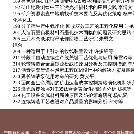
189 有色金属矿山地质测量中GIS数字测绘技术运用分析 
192 矿山地质测绘中三维激光扫描技术的应用实践 李博文
195 矿产资源勘查中地质找矿技术要点及其优化策略 杨林
化学化工
198 分子筛生产中氨净化-回收双效工艺的工程化应用 时
201 人造石墨负极材料石墨化技术面临的问题及研究思路
205 三元萃余液浓缩母液锂回收工艺研究 朱恩文
综合
208 一种适用于上引炉的收线装置设计 许多锋等
211 铸段半自动连续生产线关键工艺优化与应用 陈雪玲等
214 轮带铸造合金扁锭疏松缺陷原因分析及其控制措施 李
217 沥青夹套管道在炭素工程BIM设计中的解决方案及应
220 延长锌液泵使用寿命的研究 黄义平
223 面向全生命周期的矿山运营成本控制策略演化机制研
226 激光熔覆涂层对Ti35钛合金表面性能影响分析 郑栋等
229 化工设备金属材料腐蚀原因及防护策略研究 杨锘涵
232 连续铸造工艺改进对产品质量的影响分析 宋涛等
中国有色金属工业协会
有色金属技术经济研究院
有色金属标准质