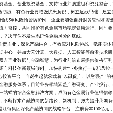
资基金、创业投资基金，支持行业并购重组和资源整合，
险防线。有色行业要增强忧患意识，树立底线思维，建立
结合织牢风险预警防护网。企业要加强自身财务管理和资
流向监控，共同维护有色金属市场稳定健康运行。同时要
，坚决守住不发生系统性金融风险的底线。
主责主业，深化产融结合，有效应对风险挑战，赋能实体
据中心，并加大云计算、大数据、人工智能等前沿技术研究
双方产业数据与金融智慧，为行业前沿布局提供价格研判
源向科技创新领域倾斜、加快构建“业务执行—专职风控
心投资平台，自诞生起就承载着“以融促产、以融强产”的
金融服务体系，目前业务领域涵盖产融研究、产业投行、
一站式的综合金融解决方案，成为有色金属行业值得信赖
，不断探索产融协同的新路径、新机制，努力提升我国有
，是江铜集团深化产融协同的战略平台，注册资本100亿元